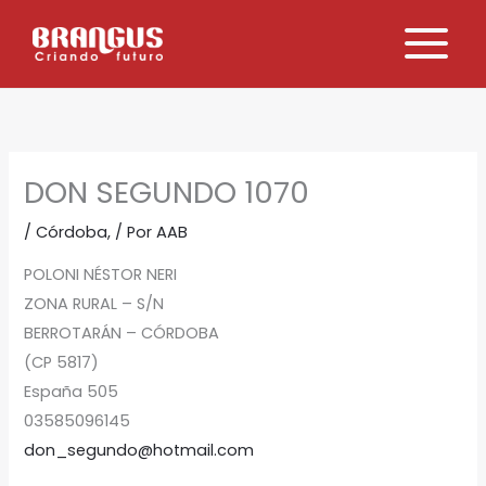
Ir
al
contenido
DON SEGUNDO 1070
/
Córdoba,
/ Por
AAB
POLONI NÉSTOR NERI
ZONA RURAL – S/N
BERROTARÁN – CÓRDOBA
(CP 5817)
España 505
03585096145
don_segundo@hotmail.com