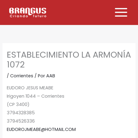
Ir
al
contenido
ESTABLECIMIENTO LA ARMONÍA
1072
/
Corrientes
/ Por
AAB
EUDORO JESUS MEABE
Irigoyen 1044 – Corrientes
(CP 3400)
3794328385
3794526336
EUDOROJMEABE@HOTMAIL.COM