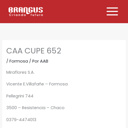
Ir
al
contenido
CAA CUPE 652
/
Formosa
/ Por
AAB
Miraflores S.A.
Vicente E.Villafañe – Formosa
Pellegrini 744
3500 – Resistencia – Chaco
0379-4474013