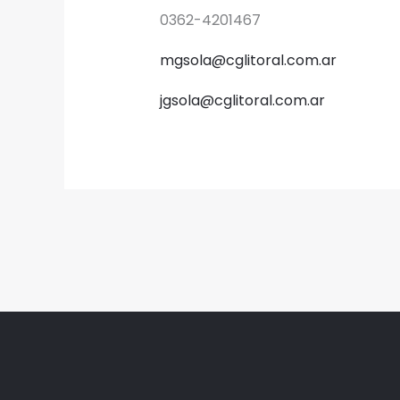
0362-4201467
mgsola@cglitoral.com.ar
jgsola@cglitoral.com.ar