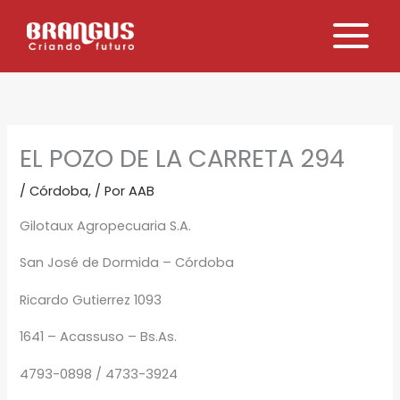
Ir
al
contenido
EL POZO DE LA CARRETA 294
/
Córdoba,
/ Por
AAB
Gilotaux Agropecuaria S.A.
San José de Dormida – Córdoba
Ricardo Gutierrez 1093
1641 – Acassuso – Bs.As.
4793-0898 / 4733-3924