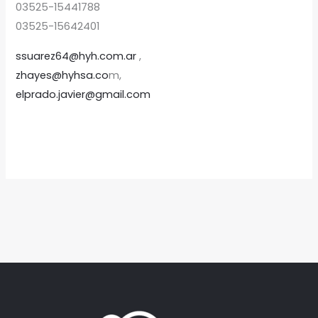
03525-15441788
03525-15642401
ssuarez64
@
hyh.com.ar
,
zhayes@hyhsa.co
m,
elprado.javier@gmail.com