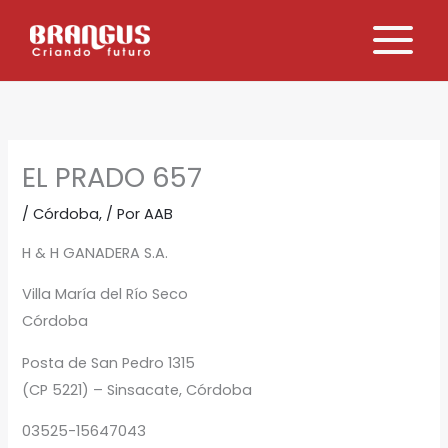
Ir
al
contenido
EL PRADO 657
/
Córdoba,
/ Por
AAB
H & H GANADERA S.A.
Villa María del Río Seco
Córdoba
Posta de San Pedro 1315
(CP 5221) – Sinsacate, Córdoba
03525-15647043