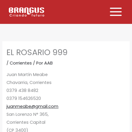
Ir
al
contenido
EL ROSARIO 999
/
Corrientes
/ Por
AAB
Juan Martín Meabe
Chavarria, Corrientes
0379 438 8482
0379 154626520
juanmeabe@gmail.com
San Lorenzo N° 365,
Corrientes Capital
(CP 3400)