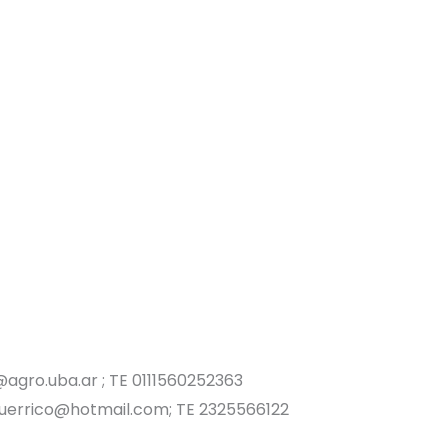
agro.uba.ar ; TE 0111560252363
uerrico@hotmail.com; TE 2325566122