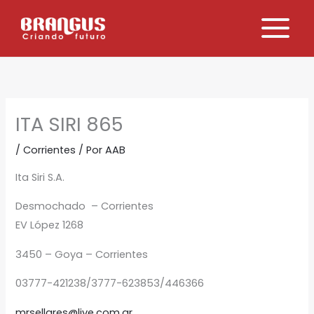
Ir
al
contenido
ITA SIRI 865
/
Corrientes
/ Por
AAB
Ita Siri S.A.
Desmochado – Corrientes
EV López 1268
3450 – Goya – Corrientes
03777-421238/3777-623853/446366
mrsellares@live.com.ar