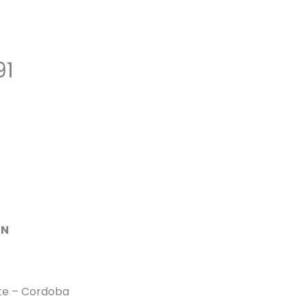
91
AN
ate – Cordoba