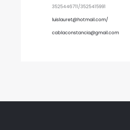
3525446711/3525415991
luislauret@hotmail.com/
cablaconstancia@gmail.com