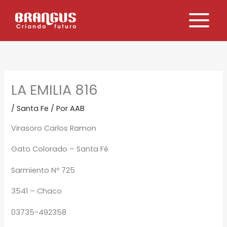
Ir
al
contenido
LA EMILIA 816
/
Santa Fe
/ Por
AAB
Virasoro Carlos Ramon
Gato Colorado – Santa Fé
Sarmiento Nº 725
3541 – Chaco
03735-492358