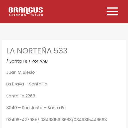
Ir
al
contenido
LA NORTEÑA 533
/
Santa Fe
/ Por
AAB
Juan C. Blesio
La Brava – Santa Fe
Santa Fe 2268
3040 – San Justo – Santa Fe
03498-427985/ 0349815618688/0349815446698