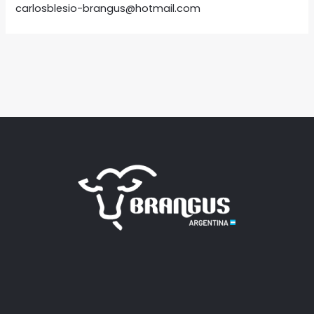
carlosblesio-brangus@hotmail.com