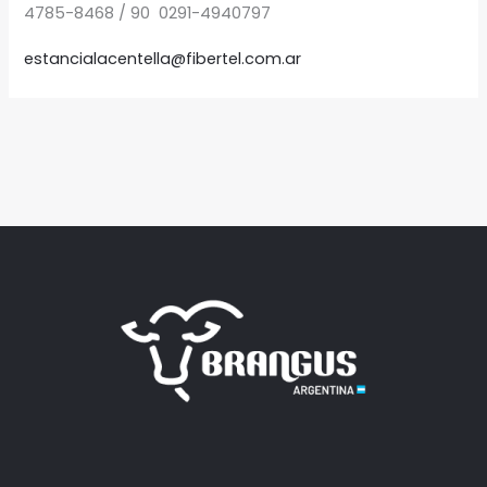
4785-8468 / 90 0291-4940797
estancialacentella@fibertel.com.ar