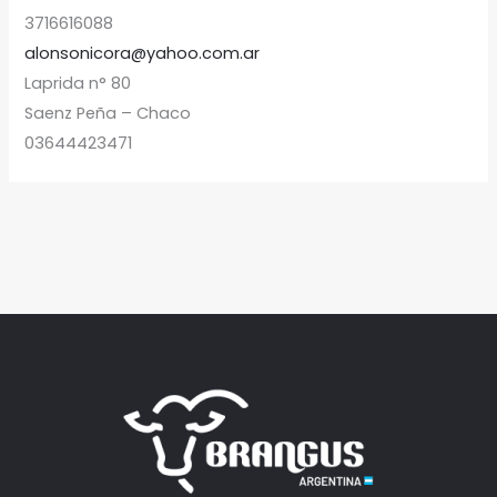
3716616088
alonsonicora@yahoo.com.ar
Laprida n° 80
Saenz Peña – Chaco
03644423471