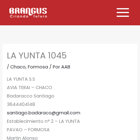
Ir
al
contenido
LA YUNTA 1045
/
Chaco
,
Formosa
/ Por
AAB
LA YUNTA S.S
AVIA TERAI – CHACO
Badaracco Santiago
3644404148
santiago.badaraco@gmail.com
Establecimiento n° 2 – LA YUNTA
PAVAO – FORMOSA
Martin Alonso