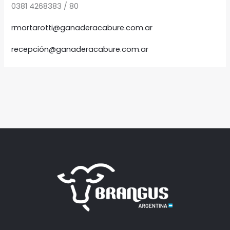
0381 4268383 / 80
rmortarotti@ganaderacabure.com.ar
recepción@ganaderacabure.com.ar