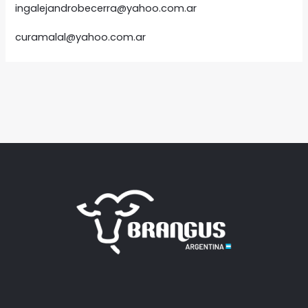
ingalejandrobecerra@yahoo.com.ar
curamalal@yahoo.com.ar