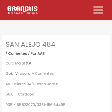
Ir
al
contenido
SAN ALEJO 484
/
Corrientes
/ Por
AAB
Cura Malal
S.A
Gob. Virasoro – Corrientes
Av. Talleres 948, Barrio Jardín
5016 – Córdoba
0351-155523070/0351-156164495