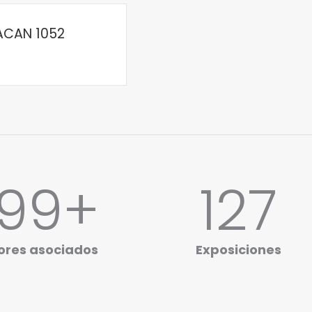
ACAN 1052
00
+
128
ores asociados
Exposiciones