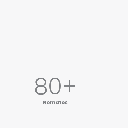
80
+
Remates