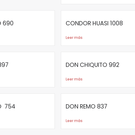
O 690
CONDOR HUASI 1008
Leer más
897
DON CHIQUITO 992
Leer más
IO 754
DON REMO 837
Leer más