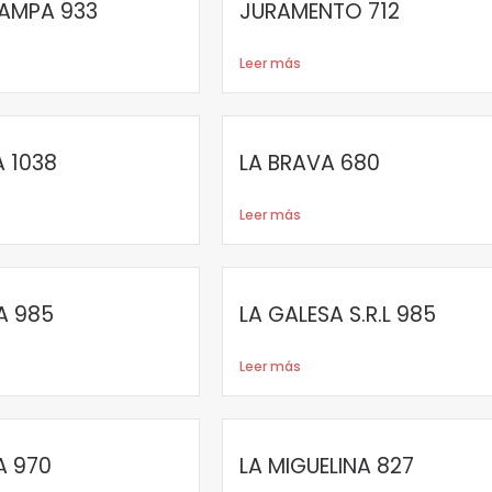
PAMPA 933
JURAMENTO 712
Leer más
A 1038
LA BRAVA 680
Leer más
A 985
LA GALESA S.R.L 985
Leer más
A 970
LA MIGUELINA 827