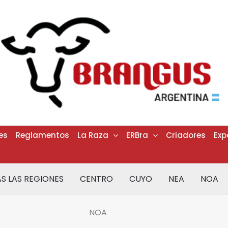
es
Reglamentos
La Raza
ERBra
Criadores
Exp
S LAS REGIONES
CENTRO
CUYO
NEA
NOA
NOA