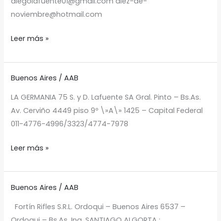
diegolafuente01@gmail.com diez-de-
noviembre@hotmail.com
Leer más »
Buenos Aires
/
AAB
LA
GERMANIA 75
LA GERMANIA 75 S. y D. Lafuente SA Gral. Pinto – Bs.As.
Av. Cerviño 4449 piso 9º \»A\» 1425 – Capital Federal
011-4776-4996/3323/4774-7978
Leer más »
Buenos Aires
/
AAB
FORTIN
RIFLES 26
Fortín Rifles S.R.L. Ordoqui – Buenos Aires 6537 –
Ordoqui – Bs.As. Ing. SANTIAGO ALGORTA :