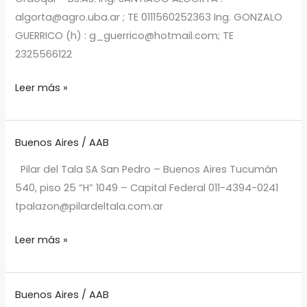
algorta@agro.uba.ar ; TE 0111560252363 Ing. GONZALO
GUERRICO (h) : g_guerrico@hotmail.com; TE
2325566122
Leer más »
Buenos Aires
/
AAB
LA
MANUELA
Pilar del Tala SA San Pedro – Buenos Aires Tucumán
15
540, piso 25 “H” 1049 – Capital Federal 011-4394-0241
tpalazon@pilardeltala.com.ar
Leer más »
Buenos Aires
/
AAB
EL