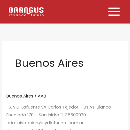
Ir
al
contenido
Buenos Aires
Buenos Aires
/
AAB
10
DE
S. y D. Lafuente SA Carlos Tejedor – Bs.As. Blanco
NOVIEMBRE
Encalada 170 – San Isidro 11-35600020
81
administracion@sydlafuente.com.ar