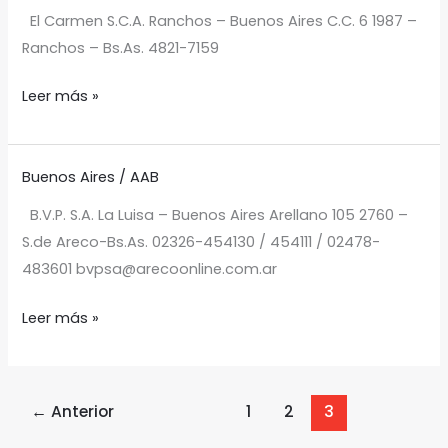
CARMEN
El Carmen S.C.A. Ranchos – Buenos Aires C.C. 6 1987 –
11
Ranchos – Bs.As. 4821-7159
Leer más »
Buenos Aires
/
AAB
EL
PARAISO
B.V.P. S.A. La Luisa – Buenos Aires Arellano 105 2760 –
2
S.de Areco-Bs.As. 02326-454130 / 454111 / 02478-
483601 bvpsa@arecoonline.com.ar
Leer más »
←
Anterior
1
2
3